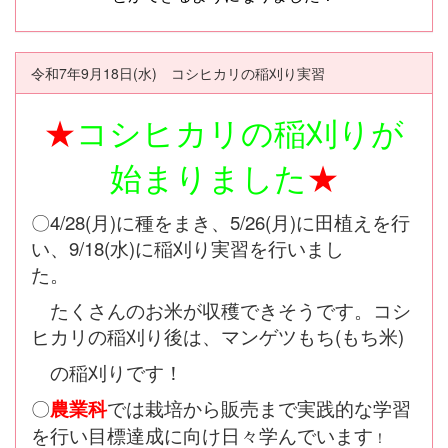
令和7年9月18日(水) コシヒカリの稲刈り実習
★
コシヒカリの稲刈りが
始まりました
★
〇4/28(月)に種をまき、5/26(月)に田植えを行
い、9/18(水)に稲刈り実習を行いまし
た。
たくさんのお米が収穫できそうです。コシ
ヒカリの稲刈り後は、マンゲツもち(もち米)
の稲刈りです
！
〇
農業科
では栽培から販売まで実践的な学習
を行い目標達成に向け日々学んでいます
！