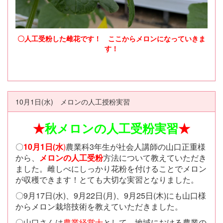
〇人工受粉した雌花です！ ここからメロンになっていきま
す！
10月1日(水) メロンの人工授粉実習
★
秋メロンの人工受粉実習
★
〇
10月1日(水
)
農業科3年生が社会人講師の山口正重様
から、
メロンの人工受粉
方法について教えていただき
ました。雌しべにしっかり花粉を付けることでメロン
が収穫できます！とても大切な実習となりました。
〇9月17日(水)、9月22日(月)、9月25日(木)にも山口様
からメロン栽培技術を教えていただきました。
〇山口さんは
農業経営士
として、地域における農業の