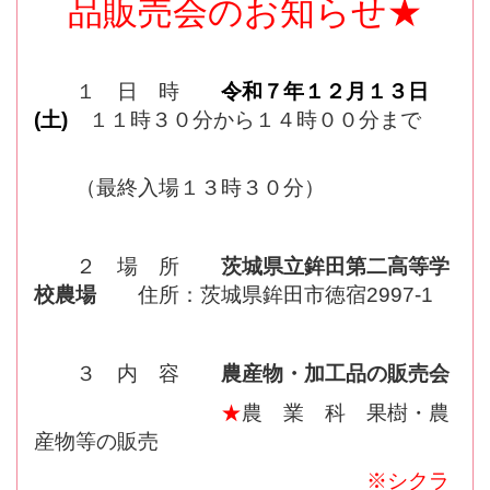
品販売会のお知らせ★
１ 日 時
令和７年１２月１３日
(土)
１１時３０分から１４時００分まで
（最終入場１３時３０分）
２ 場 所
茨城県立鉾田第二高等学
校農場
住所：茨城県鉾田市徳宿2997-1
３ 内 容
農産物・加工品の販売会
★
農 業 科 果樹・農
産物等の販売
※シクラ