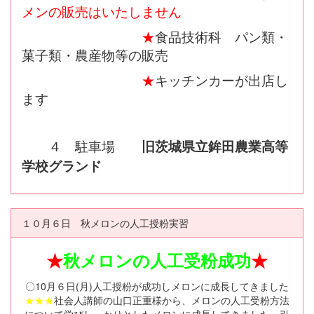
メンの販売はいたしません
★
食品技術科 パン類・
菓子類・農産物等の販売
★
キッチンカーが出店し
ます
４ 駐車場
旧茨城県立鉾田農業高等
ド
学校グラン
１０月６日 秋メロンの人工授粉実習
★
秋メロンの人工受粉成功
★
〇10月６日(月)人工授粉が成功しメロンに成長してきました
★★★
社会人講師の山口正重様から、メロンの人工受粉方法
について学びしっかりとしたメロンに成長してきました。引