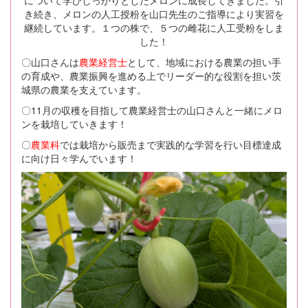
き続き、メロンの人工授粉を山口先生のご指導により実習を
継続しています。１つの株で、５つの雌花に人工受粉をしま
した！
〇山口さんは
農業経営士
として、地域における農業の担い手
の育成や、農業振興を進める上でリーダー的な役割を担い茨
城県の農業を支えています。
〇11月の収穫を目指して農業経営士の山口さんと一緒にメロ
ンを栽培していきます！
〇
農業科
では栽培から販売まで実践的な学習を行い目標達成
に向け日々学んでいます！