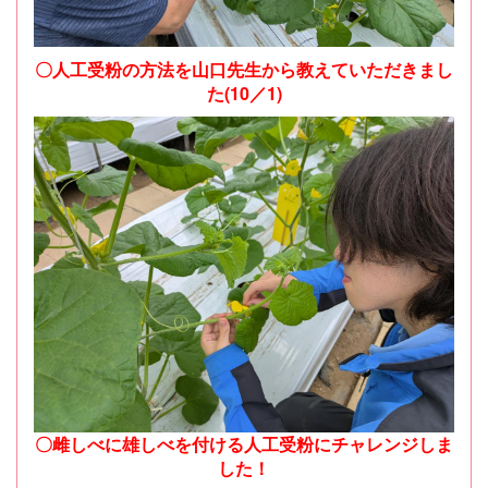
〇人工受粉の方法を山口先生から教えていただきまし
た(10／1)
〇雌しべに雄しべを付ける人工受粉にチャレンジしま
した！