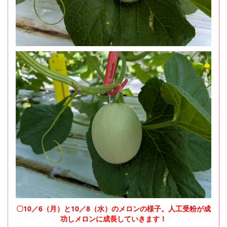
〇10／6（月）と10／8（水）のメロンの様子。人工受粉が成
功しメロンに成長していきます！