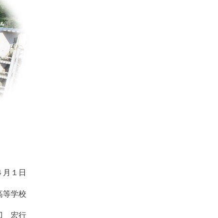
４月１日
高等学校
辺 宏行