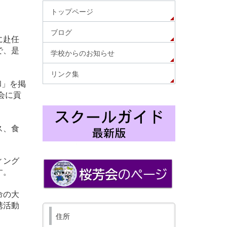
トップページ
ブログ
に赴任
で、是
学校からのお知らせ
リンク集
和」を掲
会に貢
ス、食
ィング
す。
命の大
携活動
住所