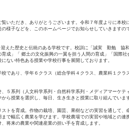
覧いただき、ありがとうございます。令和７年度よりに本校
徒の様子などを、このホームページでお知らせしていきますの
を迎えた歴史と伝統のある学校です。校訓に「誠実 勤勉 協
の育成」「 郷土の文化振興の一翼を担う人間の育成」「国際社
校にない特色ある授業や学校行事を展開しております。
学校であり、学年６クラス（総合学科４クラス、農業科１クラ
せ、５系列（人文科学系列・自然科学系列・メディアマーケテ
中から授業を選択し、毎日、生き生きと授業に取り組んでいま
リストを育成。作物の栽培、園芸、果樹などの実習を通して、
用まで幅広く農業を学びます。学校農場での実習や地域との連
け、将来の農業や関連産業の担い手を育成します。