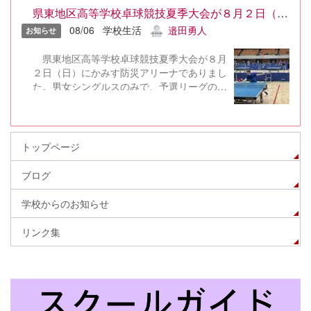
県東地区高等学校卓球競技夏季大会が８月２日（日）にかみす防...
08/06
学校生活
邉田勇人
お知らせ
県東地区高等学校卓球競技夏季大会が８月
２日（日）にかみす防災アリーナでありまし
た。男女シングルスのみで、予選リーグの後
に各順位トーナメントに進みました。男子で
小島、上村、横田、宮沢、菅谷が予選リーグ
を２位で通過し、２位トーナメントに進みま
した。２位トーナメントでは同校対決が発生
トップページ
し、普段では見られないような熱い試合を繰
り広げてくれました。最終的に２位トーナメ
ブログ
ントで小島が１位、上村が２位になりまし
た。また、女子で藤岡が予選リーグを１位で
学校からのお知らせ
通過し、決勝トーナメントに進みました。決
勝トーナメントでも勝ち進み、決勝戦で柳川
リンク集
の選手に１－３で敗れて、準優勝となりまし
た。次は優勝できるように練習に励みたいと
思います。